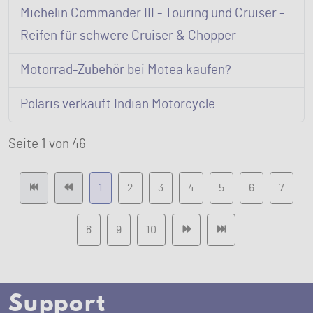
Michelin Commander III - Touring und Cruiser -
Reifen für schwere Cruiser & Chopper
Motorrad-Zubehör bei Motea kaufen?
Polaris verkauft Indian Motorcycle
Seite 1 von 46
1
2
3
4
5
6
7
8
9
10
Support