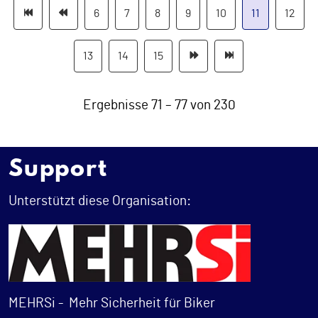
6
7
8
9
10
11
12
13
14
15
Ergebnisse 71 – 77 von 230
Support
Unterstützt diese Organisation:
MEHRSi -
Mehr Sicherheit für Biker