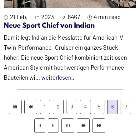
21 Feb.
2023
8467
4 min read
Neue Sport Chief von Indian
Damit legt Indian die Messlatte für American-V-
Twin-Performance- Cruiser ein ganzes Stück
höher. Die neue Sport Chief kombiniert zeitlosen
American Style mit hochwertigen Performance-
Bauteilen wi
...
weiterlesen..
1
2
3
4
5
6
7
8
9
10