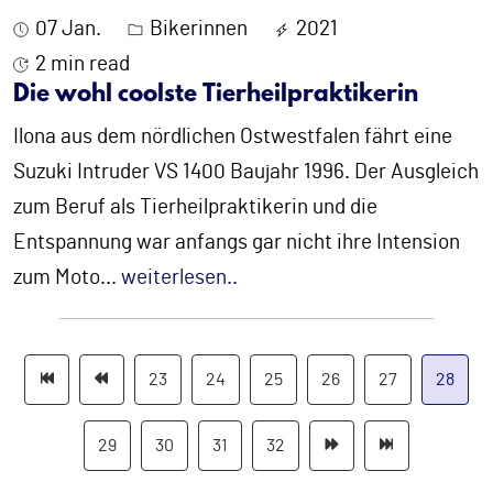
07 Jan.
Bikerinnen
2021
2 min read
Die wohl coolste Tierheilpraktikerin
Ilona aus dem nördlichen Ostwestfalen fährt eine
Suzuki Intruder VS 1400 Baujahr 1996. Der Ausgleich
zum Beruf als Tierheilpraktikerin und die
Entspannung war anfangs gar nicht ihre Intension
zum Moto
...
weiterlesen..
23
24
25
26
27
28
29
30
31
32