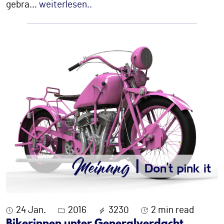
gebra
...
weiterlesen..
24 Jan.
2016
3230
2 min read