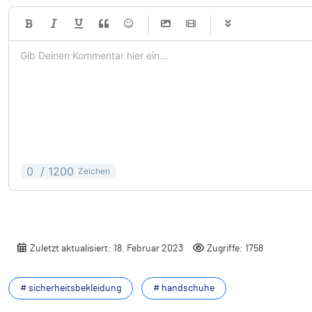
-
-
-
-
-
-
-
-
-
-
-
-
-
-
-
-
-
-
-
-
-
-
-
-
0
/ 1200
Zeichen
-
-
-
-
-
-
Zuletzt aktualisiert: 18. Februar 2023
Zugriffe: 1758
# sicherheitsbekleidung
# handschuhe