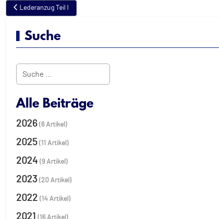
Vorheriger Beitrag: Lederanzug Teil I
Lederanzug Teil I
Suche
Suchen
Alle Beiträge
2026
(6 Artikel)
2025
(11 Artikel)
2024
(9 Artikel)
2023
(20 Artikel)
2022
(14 Artikel)
2021
(16 Artikel)