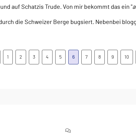
nd auf Schatzis Trude. Von mir bekommt das ein "
a
 durch die Schweizer Berge bugsiert. Nebenbei blogg
1
2
3
4
5
6
7
8
9
10