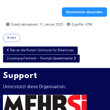
-
-
Kommentar absenden
Zuletzt aktualisiert: 11. Januar 2023
Zugriffe: 4756
# test
Vorheriger Beitrag: Ran an die Mutter! Schmuck für BikerInnen
Ran an die Mutter! Schmuck für BikerInnen
Nächster Beitrag: Cruising auf britisch - Triumph Speedmaster
Cruising auf britisch - Triumph Speedmaster
Support
Unterstützt diese Organisation: