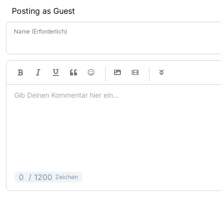
Posting as Guest
Name (Erforderlich)
-
-
-
-
-
-
-
-
-
-
-
-
-
-
-
-
-
-
-
-
-
-
-
-
0
/ 1200
Zeichen
-
-
-
-
-
-