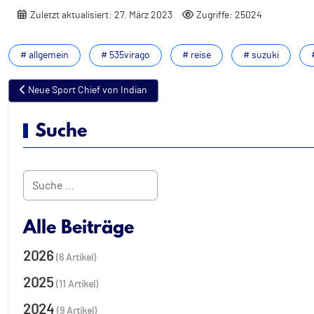
Zuletzt aktualisiert: 27. März 2023
Zugriffe: 25024
# allgemein
# 535virago
# reise
# suzuki
Vorheriger Beitrag: Neue Sport Chief von Indian
Neue Sport Chief von Indian
Suche
Suchen
Alle Beiträge
2026
(6 Artikel)
2025
(11 Artikel)
2024
(9 Artikel)