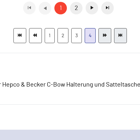
1
2
1
2
3
4
 Hepco & Becker C-Bow Halterung und Satteltasch