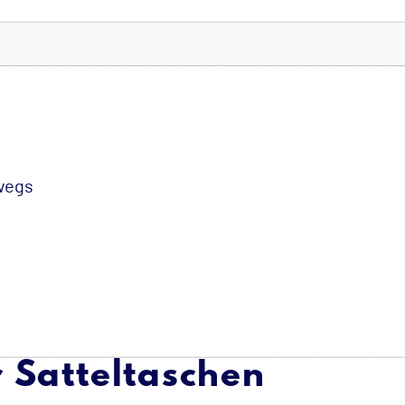
rwegs
r Satteltaschen