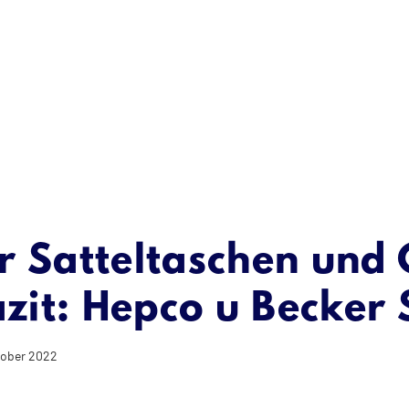
er Satteltaschen un
azit: Hepco u Becker
ktober 2022