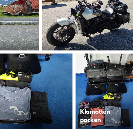
Klamotten
packen