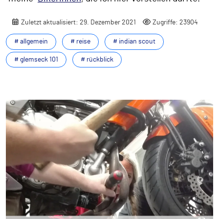
Zuletzt aktualisiert: 29. Dezember 2021
Zugriffe: 23904
# allgemein
# reise
# indian scout
# glemseck 101
# rückblick