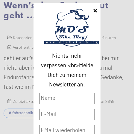
Wenn's dem Esel zu gut
geht ...
Kategorien
Kategorie:
2018
Lesezeit: 6 Minuten
Veröffentlicht: 15. November 2018
Nichts mehr
geht er auf's Eis. Ganz so verhält es sich bei mir
verpassen!<br>Melde
nicht, aber ich dachte mir: "ich könnte ja mal
Dich zu meinem
Endurofahren". Ja, schon ein seltsamer Gedanke,
Newsletter an!
fast wie im Märchen ...
Zuletzt aktualisiert: 08. Januar 2022
Zugriffe: 2848
# fahrtechnik
# enduro