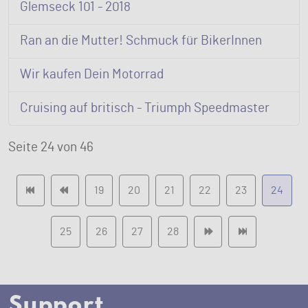
Glemseck 101 - 2018
Ran an die Mutter! Schmuck für BikerInnen
Wir kaufen Dein Motorrad
Cruising auf britisch - Triumph Speedmaster
Seite 24 von 46
19
20
21
22
23
24
25
26
27
28
Support