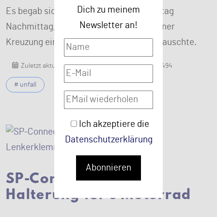
Dich zu meinem
Es begab sich an einem sonnigen Samstag
Newsletter an!
Nachmittag, Anfang April, als mir auf einer
Kreuzung ein Auto hinten ins Motorrad rauschte.
Zuletzt aktualisiert: 14. Juli 2025
Zugriffe: 1494
# unfall
Ich akzeptiere die
Datenschutzerklärung
Abonnieren
SP-Connect Handy
Halterung für's Motorrad